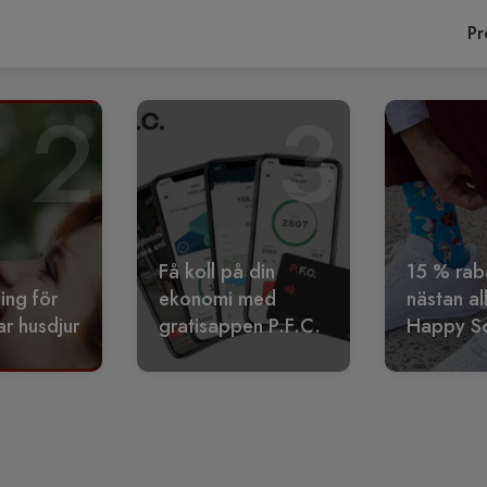
Pr
2
3
Få koll på din
15 % rab
ling för
ekonomi med
nästan al
r husdjur
gratisappen P.F.C.
Happy S