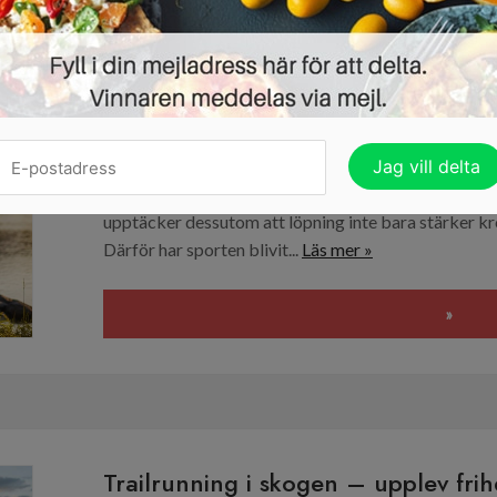
Löpning i naturen – därför blir ut
populär i Sverige
14/07/2026 ·
SPORT &AMP; MOTION
Löpning är en av de enklaste träningsformerna. Du 
krävs bara ett par bra löparskor. Därför väljer allt f
Samtidigt erbjuder naturen en lugn miljö som gör t
upptäcker dessutom att löpning inte bara stärker k
Därför har sporten blivit...
Läs mer »
»
Trailrunning i skogen – upplev fri