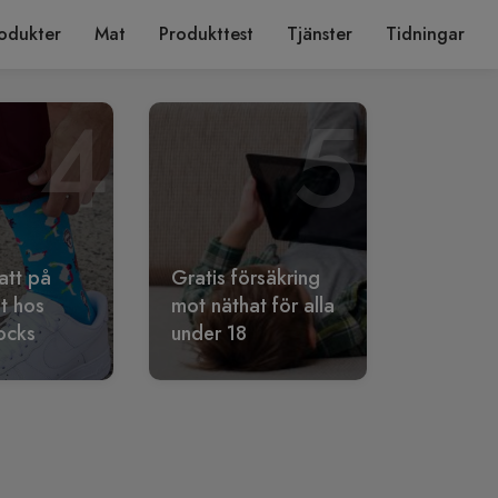
odukter
Mat
Produkttest
Tjänster
Tidningar
4
5
att på
Gratis försäkring
lt hos
mot näthat för alla
ocks
under 18