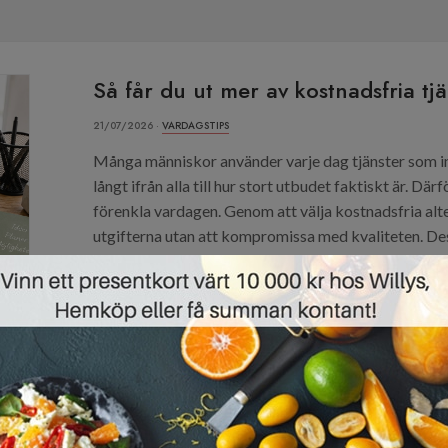
Så får du ut mer av kostnadsfria tj
21/07/2026 ·
VARDAGSTIPS
Många människor använder varje dag tjänster som in
långt ifrån alla till hur stort utbudet faktiskt är. D
förenkla vardagen. Genom att välja kostnadsfria alte
utgifterna utan att kompromissa med kvaliteten. Des
hela tiden. Därför blir utbudet...
Läs mer »
»