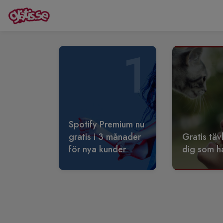
1
Spotify Premium nu
gratis i 3 månader
Gratis täv
för nya kunder
dig som ha