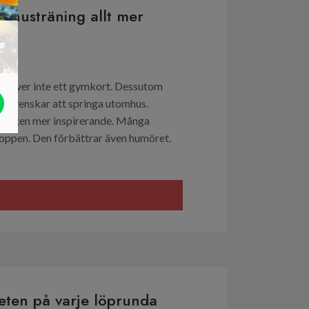
omhusträning allt mer
behöver inte ett gymkort. Dessutom
ler svenskar att springa utomhus.
räningen mer inspirerande. Många
roppen. Den förbättrar även humöret.
heten på varje löprunda