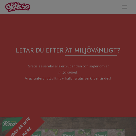
LETAR DU EFTER
ÄT MILJÖVÄNLIGT
?
Gratis.se samlar alla erbjudanden och sajter om
ät
miljövänligt
.
Vi garanterar att allting vi kallar gratis verkligen är det!
E
R
B
J
U
D
A
N
D
E
T
R
I
N
T
E
G
I
L
T
I
G
T
L
Ä
N
G
R