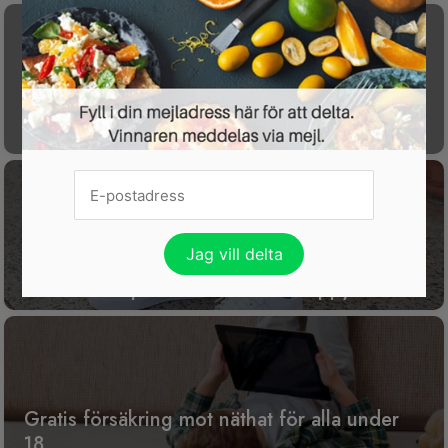
Få koll på din ekonomi med gratisappen
P.F.C.
15 % rabatt på nästan allt hos Happy Socks
Gratis försäkring mot näthat för alla under
18