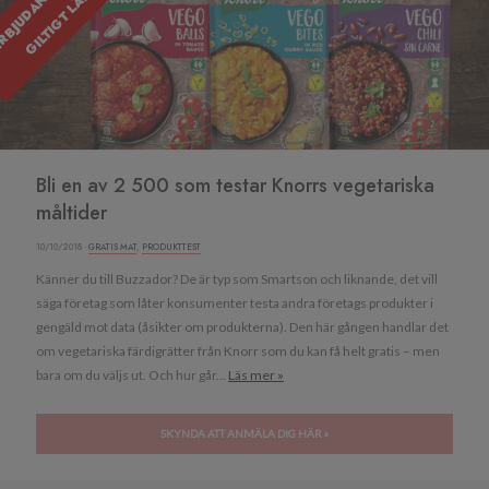
Ä
E
Bli en av 2 500 som testar Knorrs vegetariska
måltider
10/10/2018 ·
GRATIS MAT
,
PRODUKTTEST
Känner du till Buzzador? De är typ som Smartson och liknande, det vill
säga företag som låter konsumenter testa andra företags produkter i
gengäld mot data (åsikter om produkterna). Den här gången handlar det
om vegetariska färdigrätter från Knorr som du kan få helt gratis – men
bara om du väljs ut. Och hur går...
Läs mer »
SKYNDA ATT ANMÄLA DIG HÄR »