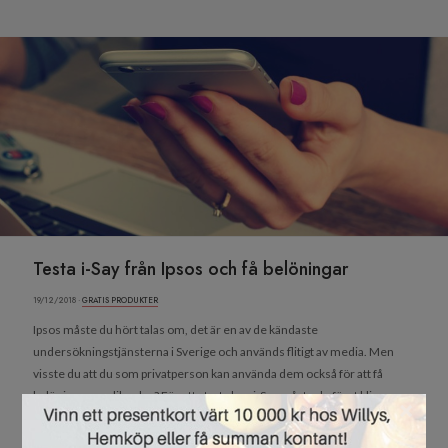
Testa i-Say från Ipsos och få belöningar
19/12/2018 ·
GRATIS PRODUKTER
Ipsos måste du hört talas om, det är en av de kändaste
undersökningstjänsterna i Sverige och används flitigt av media. Men
visste du att du som privatperson kan använda dem också för att få
belöningar av olika slag? För att starta hos i-Say måste du först bli
×
medlem, och det blir du genom att skapa...
Läs mer »