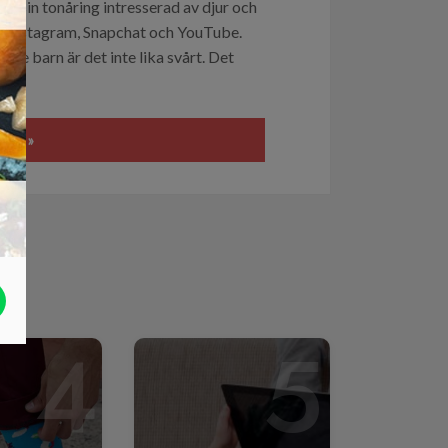
a få sin tonåring intresserad av djur och
å Instagram, Snapchat och YouTube.
yngre barn är det inte lika svårt. Det
HÄR »
4
5