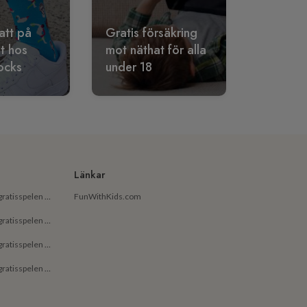
att på
Gratis försäkring
lt hos
mot näthat för alla
ocks
under 18
Länkar
De bästa gratisapparna och gratisspelen på Android för små barn
FunWithKids.com
De bästa gratisapparna och gratisspelen på Android för barn
De bästa gratisapparna och gratisspelen på iPhone för små barn
De bästa gratisapparna och gratisspelen på iPhone för barn