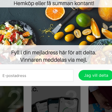
Som alla föräldrar vet är det inte helt lätt att försök
natur när den lättfångade uppmärksamheten finns p
Eller ja, det är i princip omöjligt. Men när det gäller 
gäller att börja i tid … Skånes...
Läs mer »
LÄS TIDNINGEN 
ndena heller:
2
3