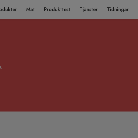
odukter
Mat
Produkttest
Tjänster
Tidningar
n
.