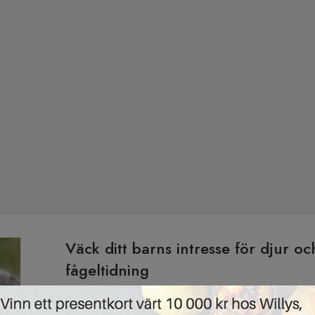
Väck ditt barns intresse för djur o
fågeltidning
30/08/2018 ·
GRATIS TIDNINGAR