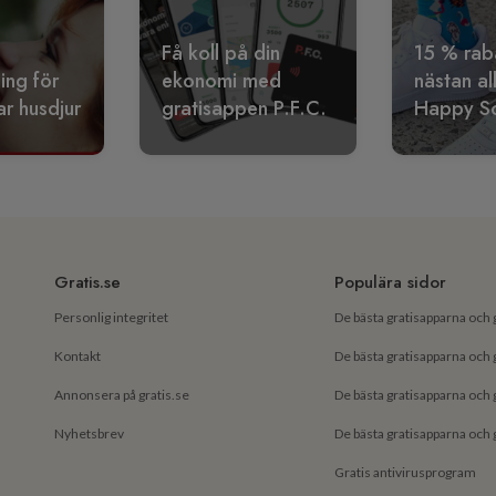
Få koll på din
15 % rab
ling för
ekonomi med
nästan al
r husdjur
gratisappen P.F.C.
Happy S
Gratis.se
Populära sidor
Personlig integritet
Kontakt
Annonsera på gratis.se
Nyhetsbrev
Gratis antivirusprogram