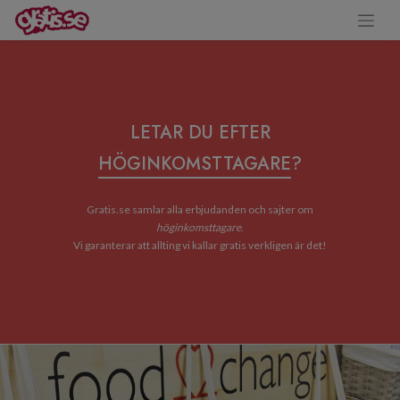
LETAR DU EFTER
HÖGINKOMSTTAGARE
?
Gratis.se samlar alla erbjudanden och sajter om
höginkomsttagare
.
Vi garanterar att allting vi kallar gratis verkligen är det!