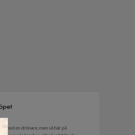
öpet
×
de med en drönare, men så här på