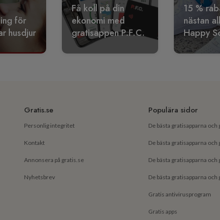
Få koll på din
15 % rab
ling för
ekonomi med
nästan al
r husdjur
gratisappen P.F.C.
Happy S
Gratis.se
Populära sidor
Personlig integritet
Kontakt
Annonsera på gratis.se
Nyhetsbrev
Gratis antivirusprogram
Gratis apps