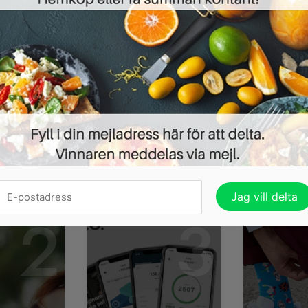
sommaren kan man ju inte få nog av häftiga prylar at
beställer två nummer av Allt om Historia får du samt
köpet. Och vad är nu...
Läs mer »
SPARA HUNDRALAPPA
ndena heller:
2
3