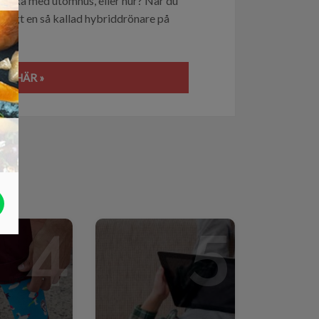
t leka med utomhus, eller hur? När du
idigt en så kallad hybriddrönare på
T HÄR »
4
5