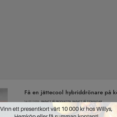
Få en jättecool hybriddrönare på k
14/07/2018 ·
RABATT PÅ PRODUKTER
,
RABATT PÅ TIDNINGAR
Det var inte många dagar sedan vi hade ett erbjudan