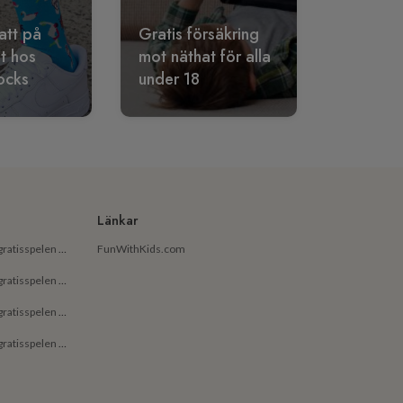
att på
Gratis försäkring
lt hos
mot näthat för alla
ocks
under 18
Länkar
De bästa gratisapparna och gratisspelen på Android för små barn
FunWithKids.com
De bästa gratisapparna och gratisspelen på Android för barn
De bästa gratisapparna och gratisspelen på iPhone för små barn
De bästa gratisapparna och gratisspelen på iPhone för barn