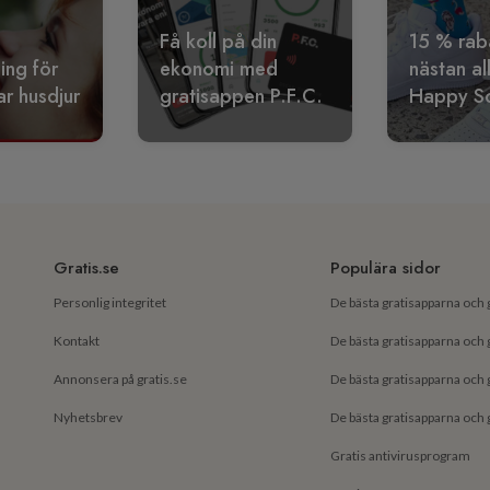
Få koll på din
15 % rab
ling för
ekonomi med
nästan al
r husdjur
gratisappen P.F.C.
Happy S
Gratis.se
Populära sidor
Personlig integritet
Kontakt
Annonsera på gratis.se
Nyhetsbrev
Gratis antivirusprogram