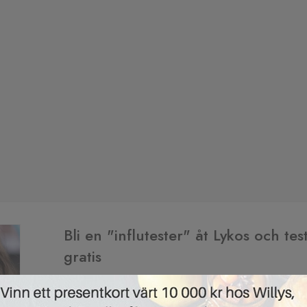
Bli en "influtester" åt Lykos och t
gratis
27/01/2019 ·
PRODUKTTEST
Vi vet inte ens om ordet ”influtester” finns på riktig