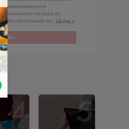
r” (opinionsbildare) och
 ganska enkelt: folk testar ett
era dem. Så vad handlar det...
Läs mer »
ÖR HÄR »
4
5