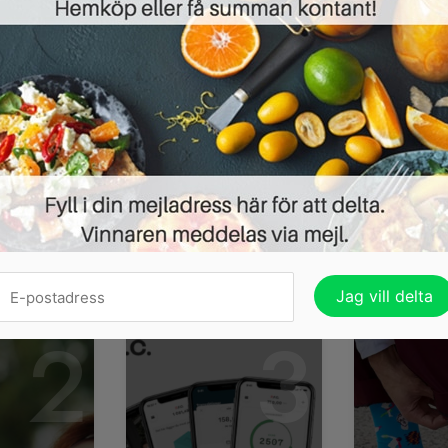
Hursomhelst är det en blandning av orden ”influence
produkttestare. Och vad det handlar om är egentligen
företags produkter – utan att betala – för att utvärd
VISA VAD DU GÅR F
ndena heller:
2
3