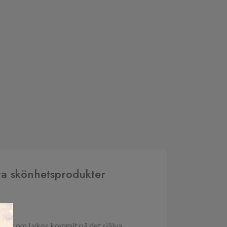
esta skönhetsprodukter
×
t eller om Lykos kommit på det själva.