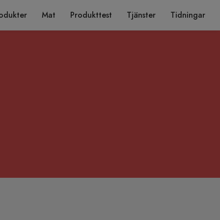
odukter
Mat
Produkttest
Tjänster
Tidningar
.