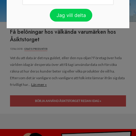
Få belöningar hos välkända varumärken hos
Åsiktstorget
17/06/2018 ·
GRATIS PRODUKTER
Vet du att data är det nya guldet, eller den nya oljan? Företag över hela
världen idag är desperata över att få tag i användardata och försöka
räkna ut hur deras kunder beter sig eller vilka produkter de vill ha.
Eftersom det är vanligare och vanligare att folk inte lämnar ifrån sig data
frivilligt har...
Läs mer »
BÖRJA ANVÄND ÅSIKTSTORGET REDAN IDAG »