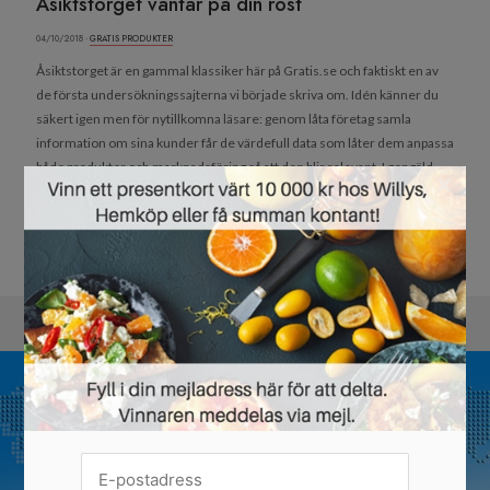
Åsiktstorget väntar på din röst
04/10/2018 ·
GRATIS PRODUKTER
Åsiktstorget är en gammal klassiker här på Gratis.se och faktiskt en av
de första undersökningssajterna vi började skriva om. Idén känner du
säkert igen men för nytillkomna läsare: genom låta företag samla
information om sina kunder får de värdefull data som låter dem anpassa
både produkter och marknadsföring så att den blir relevant. I gengäld...
×
Läs mer »
BÖRJA PÅVERKA NU »