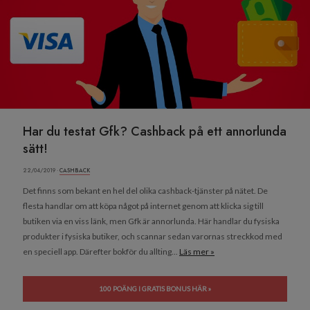
Har du testat Gfk? Cashback på ett annorlunda
sätt!
22/04/2019 ·
CASHBACK
Det finns som bekant en hel del olika cashback-tjänster på nätet. De
flesta handlar om att köpa något på internet genom att klicka sig till
butiken via en viss länk, men Gfk är annorlunda. Här handlar du fysiska
produkter i fysiska butiker, och scannar sedan varornas streckkod med
en speciell app. Därefter bokför du allting...
Läs mer »
100 POÄNG I GRATIS BONUS HÄR »