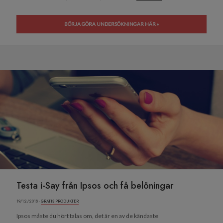
BÖRJA GÖRA UNDERSÖKNINGAR HÄR »
Testa i-Say från Ipsos och få belöningar
19/12/2018 ·
GRATIS PRODUKTER
Ipsos måste du hört talas om, det är en av de kändaste