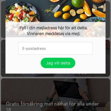
Få koll på din ekonomi med gratisappen
P.F.C.
15 % rabatt på nästan allt hos Happy Socks
Gratis försäkring mot näthat för alla under
18