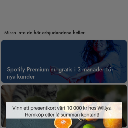
Missa inte de här erbjudandena heller:
Spotify Premium nu gratis i 3 månader för
nya kunder
×
Gratis tävling för dig som har husdjur