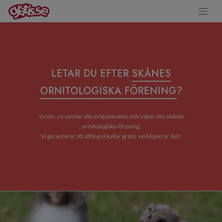
LETAR DU EFTER
SKÅNES
ORNITOLOGISKA FÖRENING
?
Gratis.se samlar alla erbjudanden och sajter om
skånes
ornitologiska förening
.
Vi garanterar att allting vi kallar gratis verkligen är det!