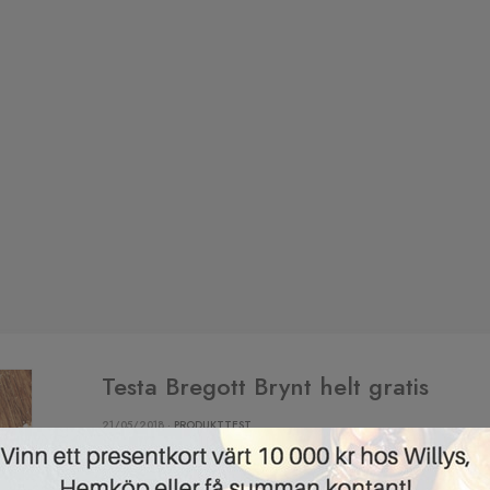
Testa Bregott Brynt helt gratis
21/05/2018 ·
PRODUKTTEST
Då är Smartson i farten igen med ett nytt gratistest,