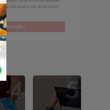
ten Bregott Brynt och utvärdera den.
a säga som smakar mer än bara fett!
MARTSON HÄR »
4
5