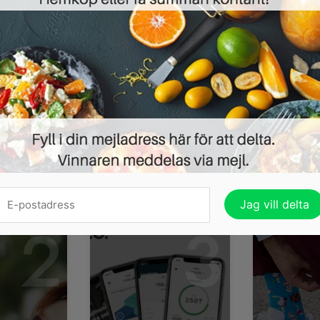
testpiloter som ska sätta tänderna i den nya produk
Bregott Brynt är en ny typ av smör skulle man kunn
Det finns en svag smak av kola...
Läs mer »
BLI EN TESTPILOT HOS S
ndena heller:
2
3