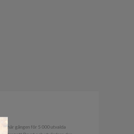
×
 den här gången för 5 000 utvalda