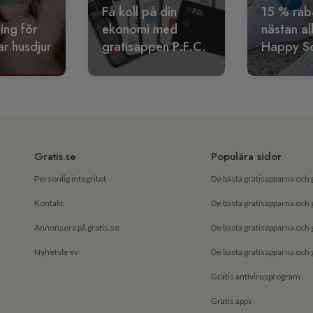
Få koll på din
15 % rab
ling för
ekonomi med
nästan al
r husdjur
gratisappen P.F.C.
Happy S
Gratis.se
Populära sidor
Personlig integritet
Kontakt
Annonsera på gratis.se
Nyhetsbrev
Gratis antivirusprogram
Gratis apps