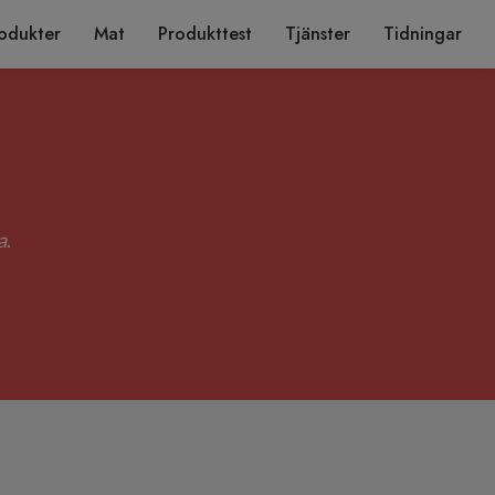
odukter
Mat
Produkttest
Tjänster
Tidningar
a
.