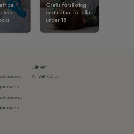
att på
Gratis försäkring
lt hos
mot näthat för alla
ocks
under 18
Länkar
De bästa gratisapparna och gratisspelen på Android för små barn
FunWithKids.com
De bästa gratisapparna och gratisspelen på Android för barn
De bästa gratisapparna och gratisspelen på iPhone för små barn
De bästa gratisapparna och gratisspelen på iPhone för barn