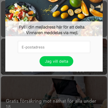
Få koll på din ekonomi med gratisappen
P.F.C.
15 % rabatt på nästan allt hos Happy Socks
Gratis försäkring mot näthat för alla under
18