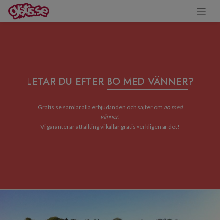
LETAR DU EFTER
BO MED VÄNNER
?
Gratis.se samlar alla erbjudanden och sajter om
bo med
vänner
.
Vi garanterar att allting vi kallar gratis verkligen är det!