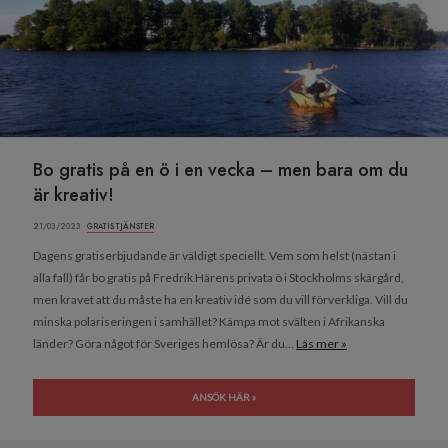
Bo gratis på en ö i en vecka – men bara om du
är kreativ!
21/03/2023 ·
GRATIS TJÄNSTER
Dagens gratiserbjudande är väldigt speciellt. Vem som helst (nästan i
alla fall) får bo gratis på Fredrik Härens privata ö i Stockholms skärgård,
men kravet att du måste ha en kreativ idé som du vill förverkliga. Vill du
minska polariseringen i samhället? Kämpa mot svälten i Afrikanska
länder? Göra något för Sveriges hemlösa? Är du...
Läs mer »
ANSÖK HÄR »