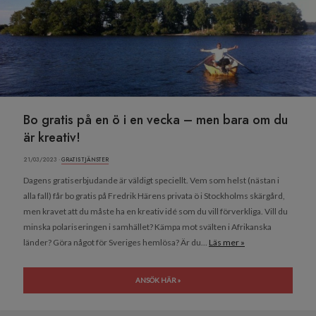
Bo gratis på en ö i en vecka – men bara om du
är kreativ!
21/03/2023 ·
GRATIS TJÄNSTER
Dagens gratiserbjudande är väldigt speciellt. Vem som helst (nästan i
alla fall) får bo gratis på Fredrik Härens privata ö i Stockholms skärgård,
men kravet att du måste ha en kreativ idé som du vill förverkliga. Vill du
minska polariseringen i samhället? Kämpa mot svälten i Afrikanska
länder? Göra något för Sveriges hemlösa? Är du...
Läs mer »
ANSÖK HÄR »