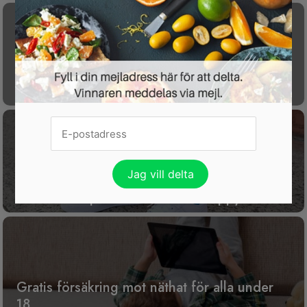
Få koll på din ekonomi med gratisappen
P.F.C.
15 % rabatt på nästan allt hos Happy Socks
Gratis försäkring mot näthat för alla under
18