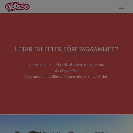
LETAR DU EFTER
FÖRETAGSAMHET
?
Gratis.se samlar alla erbjudanden och sajter om
företagsamhet
.
Vi garanterar att allting vi kallar gratis verkligen är det!