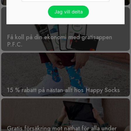
Få koll på din ekonomi med gratisappen
P.F.C.
15 % rabatt på nästan allt hos Happy Socks
Gratis försäkring mot näthat för alla under