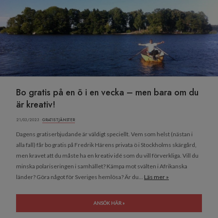
Bo gratis på en ö i en vecka – men bara om du
är kreativ!
21/03/2023 ·
GRATIS TJÄNSTER
Dagens gratiserbjudande är väldigt speciellt. Vem som helst (nästan i
alla fall) får bo gratis på Fredrik Härens privata ö i Stockholms skärgård,
men kravet att du måste ha en kreativ idé som du vill förverkliga. Vill du
minska polariseringen i samhället? Kämpa mot svälten i Afrikanska
länder? Göra något för Sveriges hemlösa? Är du...
Läs mer »
ANSÖK HÄR »