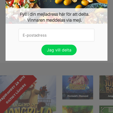
insättning
27/03/2018 ·
GRATIS CASINO
,
GRATIS CASINO BONUSAR
,
GRATIS SPEL
Att spela casino kan vara riskfyllt, men det kan också vara väldigt
spännande! Så länge du inte spelar för att fixa snabba pengar är det ingen
fara. Syftet att spela casino ska vara för spänningen och
underhållningsvärdet. Sätt en gräns för hur mycket du har råd med och
hur mycket du vill spela. Klart? Då...
Läs mer »
TESTA CASINO HOS GRATORAMA »
E
R
B
J
U
D
A
N
D
E
T
R
I
N
T
E
G
I
L
T
I
G
T
L
Ä
N
G
R
Ä
E