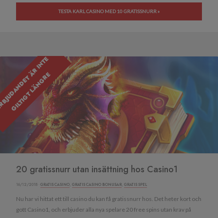
TESTA KARL CASINO MED 10 GRATISSNURR »
E
R
B
J
U
D
A
N
D
E
T
R
I
N
T
E
G
I
L
T
I
G
T
L
Ä
N
G
R
Ä
E
20 gratissnurr utan insättning hos Casino1
16/12/2018 ·
GRATIS CASINO
,
GRATIS CASINO BONUSAR
,
GRATIS SPEL
Nu har vi hittat ett till casino du kan få gratissnurr hos. Det heter kort och
gott Casino1, och erbjuder alla nya spelare 20 free spins utan krav på