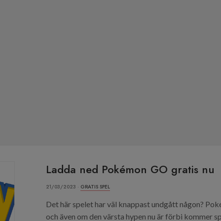
Ladda ned Pokémon GO gratis nu
21/03/2023 ·
GRATIS SPEL
Det här spelet har väl knappast undgått någon? Poké
och även om den värsta hypen nu är förbi kommer sp