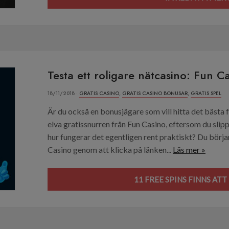
Testa ett roligare nätcasino: Fun C
18/11/2018 ·
GRATIS CASINO
,
GRATIS CASINO BONUSAR
,
GRATIS SPEL
Är du också en bonusjägare som vill hitta det bästa 
elva gratissnurren från Fun Casino, eftersom du slipp
hur fungerar det egentligen rent praktiskt? Du börj
Casino genom att klicka på länken...
Läs mer »
11 FREE SPINS FINNS ATT