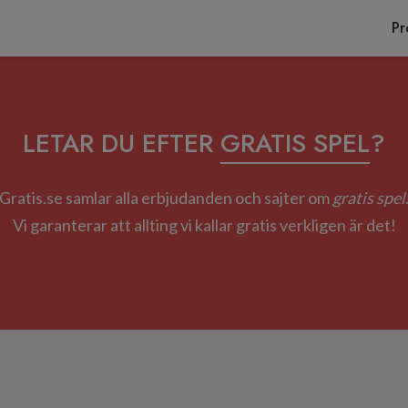
Pr
LETAR DU EFTER
GRATIS SPEL
?
Gratis.se samlar alla erbjudanden och sajter om
gratis spel
Vi garanterar att allting vi kallar gratis verkligen är det!