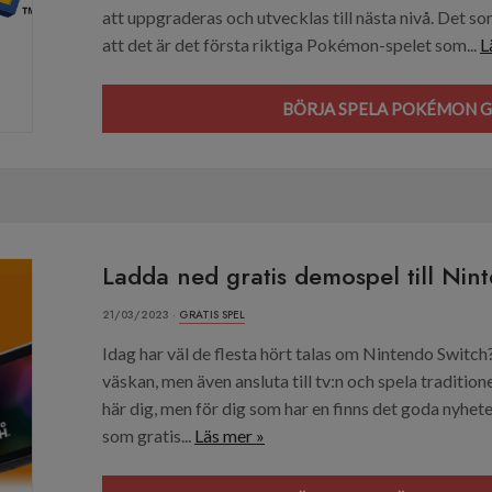
att uppgraderas och utvecklas till nästa nivå. Det 
att det är det första riktiga Pokémon-spelet som...
L
BÖRJA SPELA POKÉMON G
Ladda ned gratis demospel till Nin
21/03/2023 ·
GRATIS SPEL
Idag har väl de flesta hört talas om Nintendo Switch
väskan, men även ansluta till tv:n och spela traditione
här dig, men för dig som har en finns det goda nyhete
som gratis...
Läs mer »