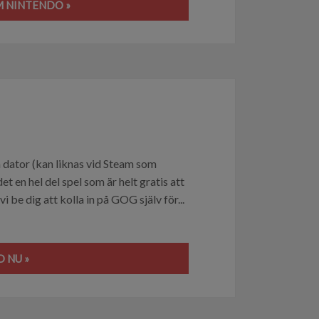
M NINTENDO »
n dator (kan liknas vid Steam som
et en hel del spel som är helt gratis att
i be dig att kolla in på GOG själv för...
 NU »