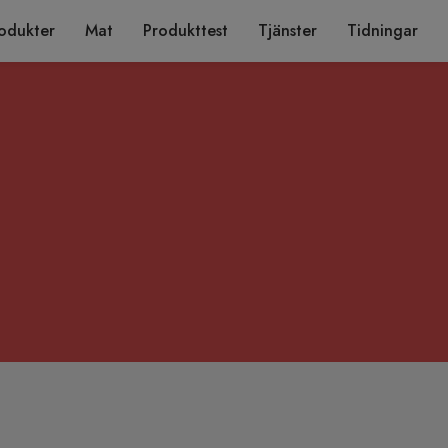
odukter
Mat
Produkttest
Tjänster
Tidningar
.