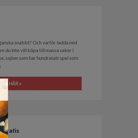
 ganska snabbt? Och varför ladda ned
m du inte vill köpa till massa saker i
.se, sajten som har hundratals spel som
»
×
TIS HÄR »
gratis