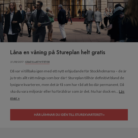
Låna en våning på Stureplan helt gratis
21/09/2017 ·
GRATIS AKTIVITETER
Då var vi tillbaka igen med ett nytt erbjudande för Stockholmarna – de är
ju trots allt rätt många som bor där! Stureplan tillhör definitivt bland de
lyxigare kvarteren, men det är få som har råd att bo där permanent. Då
ska du vara miljonär eller ha föräldrar som är det. Nu har dock en...
Läs
mer »
HÄR LÄMNAR DU IDÉN TILL STUREKVARTERET! »