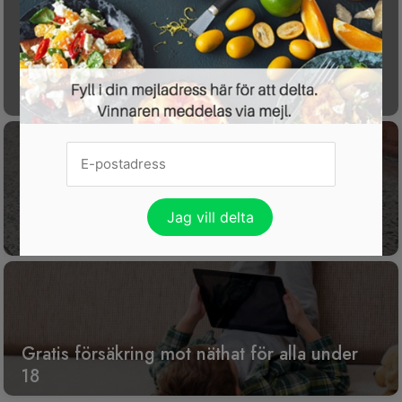
Få koll på din ekonomi med gratisappen
P.F.C.
15 % rabatt på nästan allt hos Happy Socks
Gratis försäkring mot näthat för alla under
18