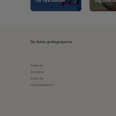
för nya kunder
dig som ha
De bästa gratisgrejerna
Gratis.be
Gratuit.be
Gratis.de
Gratisproduct.nl