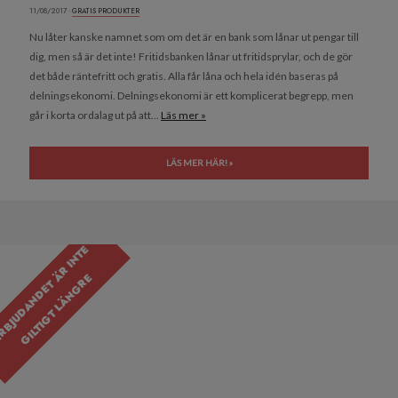
11/08/2017 ·
GRATIS PRODUKTER
Nu låter kanske namnet som om det är en bank som lånar ut pengar till
dig, men så är det inte! Fritidsbanken lånar ut fritidsprylar, och de gör
det både räntefritt och gratis. Alla får låna och hela idén baseras på
delningsekonomi. Delningsekonomi är ett komplicerat begrepp, men
går i korta ordalag ut på att...
Läs mer »
LÄS MER HÄR! »
E
R
B
J
U
D
A
N
D
E
T
R
I
N
T
E
G
I
L
T
I
G
T
L
Ä
N
G
R
Ä
E