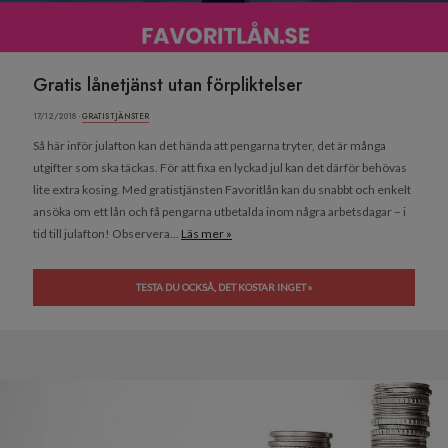
Gratis lånetjänst utan förpliktelser
17/12/2018 ·
GRATIS TJÄNSTER
Så här inför julafton kan det hända att pengarna tryter, det är många
utgifter som ska täckas. För att fixa en lyckad jul kan det därför behövas
lite extra kosing. Med gratistjänsten Favoritlån kan du snabbt och enkelt
ansöka om ett lån och få pengarna utbetalda inom några arbetsdagar – i
tid till julafton! Observera...
Läs mer »
TESTA DU OCKSÅ, DET KOSTAR INGET »