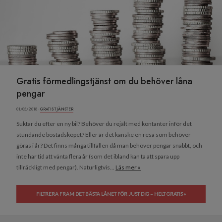
Gratis förmedlingstjänst om du behöver låna
pengar
01/05/2018 ·
GRATIS TJÄNSTER
Suktar du efter en ny bil? Behöver du rejält med kontanter inför det
stundande bostadsköpet? Eller är det kanske en resa som behöver
göras i år? Det finns många tillfällen då man behöver pengar snabbt, och
inte har tid att vänta flera år (som det ibland kan ta att spara upp
tillräckligt med pengar). Naturligtvis...
Läs mer »
FILTRERA FRAM DET BÄSTA LÅNET FÖR JUST DIG – HELT GRATIS »