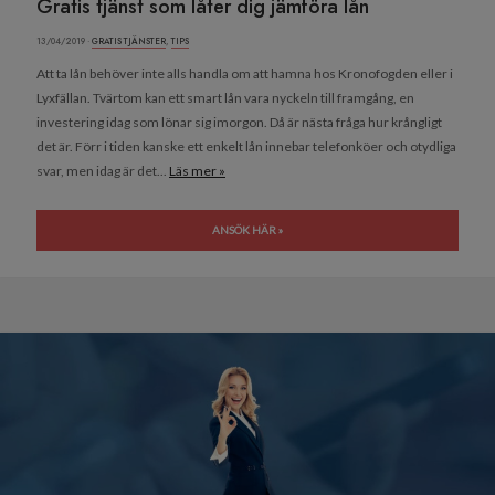
Gratis tjänst som låter dig jämföra lån
13/04/2019 ·
GRATIS TJÄNSTER
,
TIPS
Att ta lån behöver inte alls handla om att hamna hos Kronofogden eller i
Lyxfällan. Tvärtom kan ett smart lån vara nyckeln till framgång, en
investering idag som lönar sig imorgon. Då är nästa fråga hur krångligt
det är. Förr i tiden kanske ett enkelt lån innebar telefonköer och otydliga
svar, men idag är det...
Läs mer »
ANSÖK HÄR »