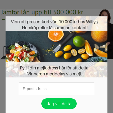
×
Jämför de bästa lånen helt gratis hos Lendo
22/10/2017 ·
GRATIS TJÄNSTER
Att låna pengar är inte alltid det lättaste. Först och främst börjar
processen med en kreditupplysning där företaget som lånar pengar till
dig tar reda på om du har betalningsanmärkningar. Det är lätt att se
långivare som cyniska hajar, men det är alltid en risk att låna ut eftersom
det inte finns 100 procent garanti...
Läs mer »