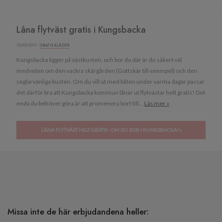
Låna flytväst gratis i Kungsbacka
15/07/2017 ·
GRATIS KLÄDER
Kungsbacka ligger på västkusten, och bor du där är du säkert väl
medveten om den vackra skärgården (Gottskär till exempel) och den
seglarvänliga kusten. Om du vill ut med båten under varma dagar passar
det därför bra att Kungsbacka kommun lånar ut flytvästar helt gratis! Det
enda du behöver göra är att promenera bort till...
Läs mer »
LÅNA FLYTVÄST HELT GRATIS - OM DU BOR I KUNGSBACKA! »
Missa inte de här erbjudandena heller: