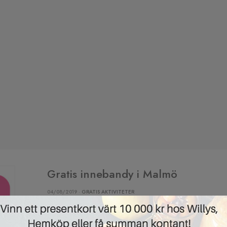
Gratis innebandy i Malmö
04/08/2019 ·
GRATIS AKTIVITETER
Är du själv mellan 6–16 år eller har barn som är det?
innebandy helt gratis mellan onsdag och söndag ko