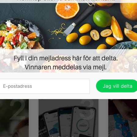
Arenan heter Kirsebergs Sporthall och den håller öp
14:00. Eventet arrangeras med föreningen Kul i Malmö
LÄS MER HÄR 
ndena heller:
2
3