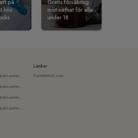
att på
Gratis försäkring
lt hos
mot näthat för alla
ocks
under 18
Länkar
De bästa gratisapparna och gratisspelen på Android för små barn
FunWithKids.com
De bästa gratisapparna och gratisspelen på Android för barn
De bästa gratisapparna och gratisspelen på iPhone för små barn
De bästa gratisapparna och gratisspelen på iPhone för barn