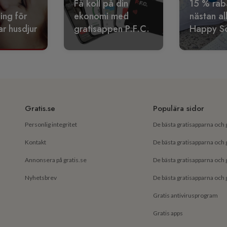
Få koll på din
15 % rab
ling för
ekonomi med
nästan al
r husdjur
gratisappen P.F.C.
Happy S
Gratis.se
Populära sidor
Personlig integritet
Kontakt
Annonsera på gratis.se
Nyhetsbrev
Gratis antivirusprogram
Gratis apps