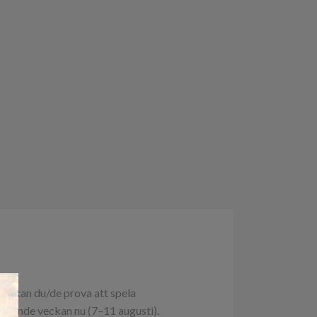
×
 Då kan du/de prova att spela
mmande veckan nu (7–11 augusti).