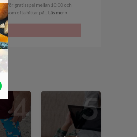
pen för gratisspel mellan 10:00 och
, som ofta hittar på...
Läs mer »
»
4
5