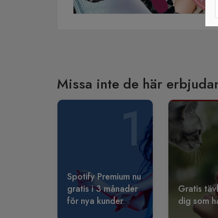
Missa inte de här erbjuda
1
Spotify Premium nu
gratis i 3 månader
Gratis täv
för nya kunder
dig som ha