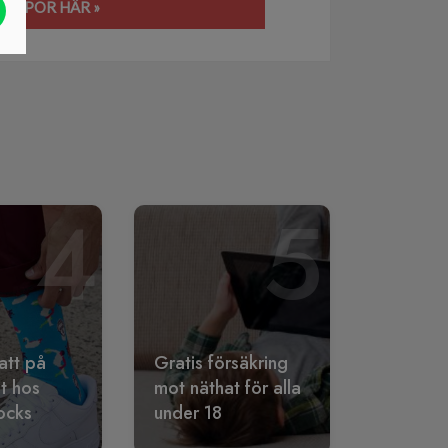
RUMPOR HÄR »
4
5
att på
Gratis försäkring
lt hos
mot näthat för alla
ocks
under 18