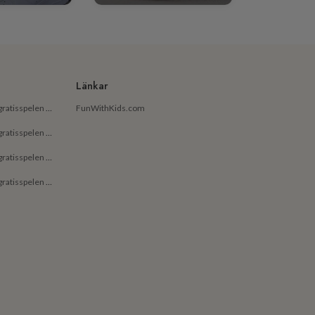
Länkar
De bästa gratisapparna och gratisspelen på Android för små barn
FunWithKids.com
De bästa gratisapparna och gratisspelen på Android för barn
De bästa gratisapparna och gratisspelen på iPhone för små barn
De bästa gratisapparna och gratisspelen på iPhone för barn