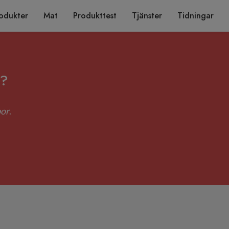
odukter
Mat
Produkttest
Tjänster
Tidningar
?
por
.