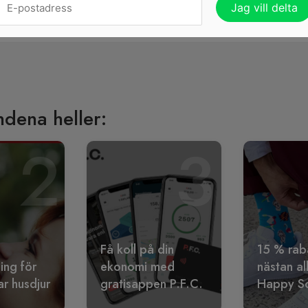
BESTÄLL DINA GRATIS ST
ndena heller:
2
3
Få koll på din
15 % rab
ling för
ekonomi med
nästan al
r husdjur
gratisappen P.F.C.
Happy S