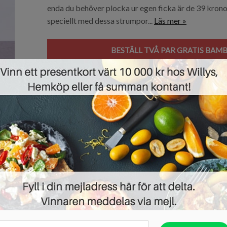
enda du behöver plocka ur egen ficka är de 39 krono
speciellt med dessa strumpor...
Läs mer »
BESTÄLL TVÅ PAR GRATIS BAM
För henne: få två par gratis strump
04/02/2018 ·
GRATIS PRODUKTER
,
GRATIS STRUMPOR
Idag har vi ett riktigt bra gratiserbjudande. Det ha
Socks for Her som kan bli dina utan någon annan ko
kr. Strumporna är i färgerna svart och beige med härl
överraskning! Det är dessutom väldigt enkelt att...
L