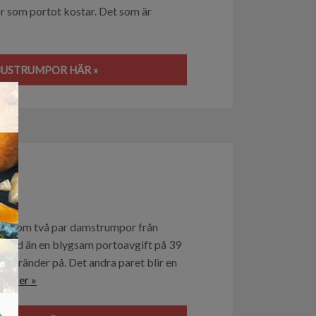
r som portot kostar. Det som är
BUSTRUMPOR HÄR »
×
or
ndlar om två par damstrumpor från
stnad än en blygsam portoavgift på 39
iga ränder på. Det andra paret blir en
äs mer »