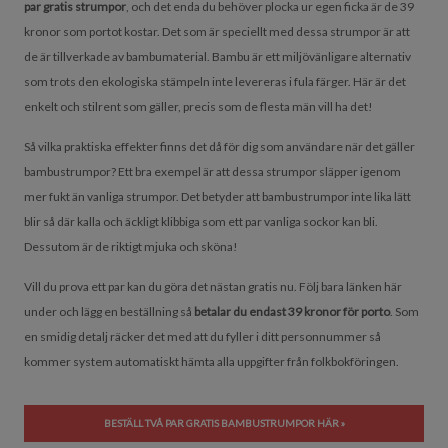
par gratis strumpor
, och det enda du behöver plocka ur egen ficka är de 39
kronor som portot kostar. Det som är speciellt med dessa strumpor är att
de är tillverkade av bambumaterial. Bambu är ett miljövänligare alternativ
som trots den ekologiska stämpeln inte levereras i fula färger. Här är det
enkelt och stilrent som gäller, precis som de flesta män vill ha det!
Så vilka praktiska effekter finns det då för dig som användare när det gäller
bambustrumpor? Ett bra exempel är att dessa strumpor släpper igenom
mer fukt än vanliga strumpor. Det betyder att bambustrumpor inte lika lätt
blir så där kalla och äckligt klibbiga som ett par vanliga sockor kan bli.
Dessutom är de riktigt mjuka och sköna!
Vill du prova ett par kan du göra det nästan gratis nu. Följ bara länken här
under och lägg en beställning så
betalar du endast 39 kronor för porto
. Som
en smidig detalj räcker det med att du fyller i ditt personnummer så
kommer system automatiskt hämta alla uppgifter från folkbokföringen.
BESTÄLL TVÅ PAR GRATIS BAMBUSTRUMPOR HÄR »