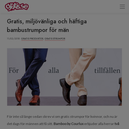
Gratis, miljövänliga och häftiga
bambustrumpor för män
11/02/2018 ·
GRATIS PRODUKTER
,
GRATIS STRUMPOR
För inte så länge sedan skrev vi om gratis strumpor för kvinnor, och nu är
det dags för männen att få sitt.
Bamboo by Courlux
erbjuder alla herrar
två