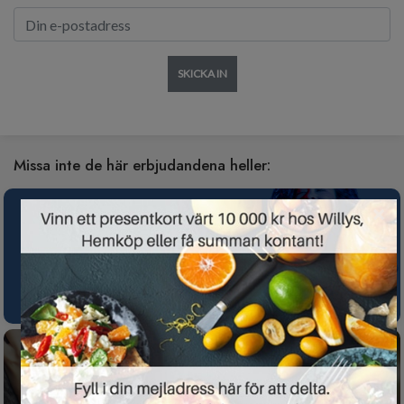
SKICKA IN
Missa inte de här erbjudandena heller:
×
Spotify Premium nu gratis i 3 månader för
nya kunder