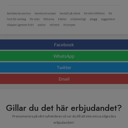
bamboo by courlux
bambustrumpor
beställ på nätet
för alla tillfällen
för
fest.för vardag
för män
fötterna
kläder
miljövänligt
plagg
raggsockor
släpper igenom fukt
sockor
stilrent
strumpor
Facebook
WhatsApp
Twitter
Email
Gillar du det här erbjudandet?
Prenumerera på vårt nyhetsbrev så ser du till att inte missa några bra
erbjudanden!