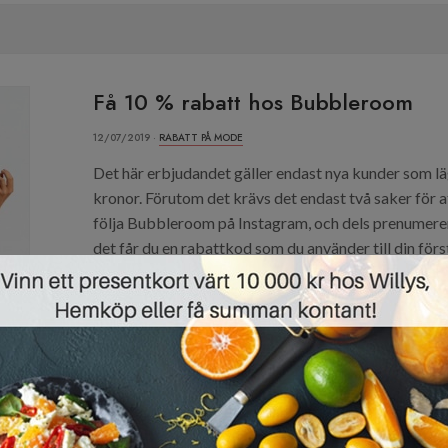
Få 10 % rabatt hos Bubbleroom
12/07/2019 ·
RABATT PÅ MODE
Det här erbjudandet gäller endast nya kunder som lä
kronor. Förutom det krävs det endast två saker för a
följa Bubbleroom på Instagram, och dels prenumerer
det får du en rabattkod som du använder till din först
HÄMTA DIN RABATT