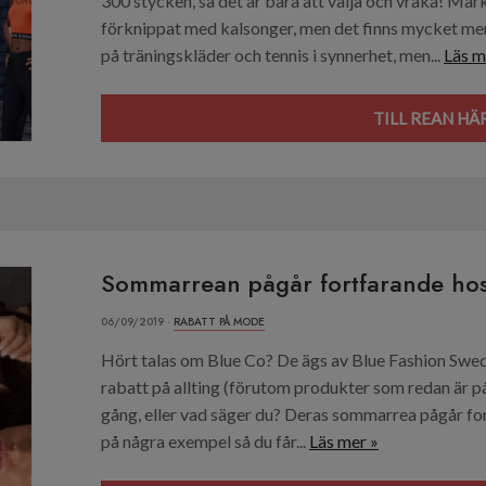
300 stycken, så det är bara att välja och vraka! Mä
förknippat med kalsonger, men det finns mycket mer ä
på träningskläder och tennis i synnerhet, men...
Läs m
TILL REAN HÄR
Sommarrean pågår fortfarande hos
06/09/2019 ·
RABATT PÅ MODE
Hört talas om Blue Co? De ägs av Blue Fashion Swed
rabatt på allting (förutom produkter som redan är p
gång, eller vad säger du? Deras sommarrea pågår for
på några exempel så du får...
Läs mer »