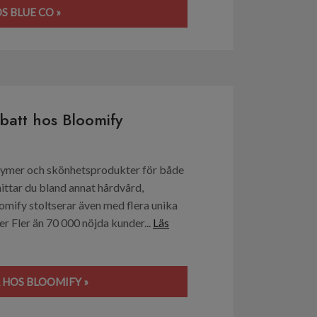
S BLUE CO »
abatt hos Bloomify
parfymer och skönhetsprodukter för både
ttar du bland annat hårdvård,
omify stoltserar även med flera unika
r Fler än 70 000 nöjda kunder...
Läs
R HOS BLOOMIFY »