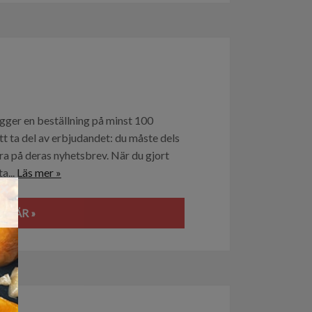
gger en beställning på minst 100
tt ta del av erbjudandet: du måste dels
a på deras nyhetsbrev. När du gjort
a...
Läs mer »
×
 HÄR »