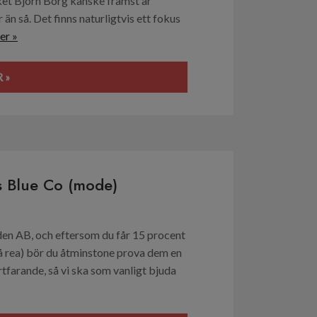
rket Björn Borg kanske främst är
n så. Det finns naturligtvis ett fokus
er »
 »
 Blue Co (mode)
en AB, och eftersom du får 15 procent
å rea) bör du åtminstone prova dem en
tfarande, så vi ska som vanligt bjuda