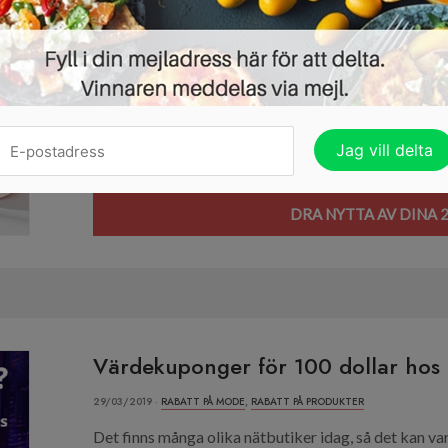
25 % rabatt till nya kunder hos loo
02/06/2019 ·
RABATT PÅ MODE
,
RABATT PÅ PRODUKTER
Sajten lookfantastic är till för dig som vill vårda till 
Men inte bara för att se bra ut, utan även för att k
krämer, balsam och ansiktsvatten är bara några pr
hängig till toppform! Har du inte hört talas...
Läs mer
DRA NYTTA AV DINA 2
Värdekuponger för 100 dollar hos
29/03/2019 ·
RABATT PÅ MODE
,
RABATT PÅ PRODUKTER
Det finns många olika nätbutiker idag, så det kan var