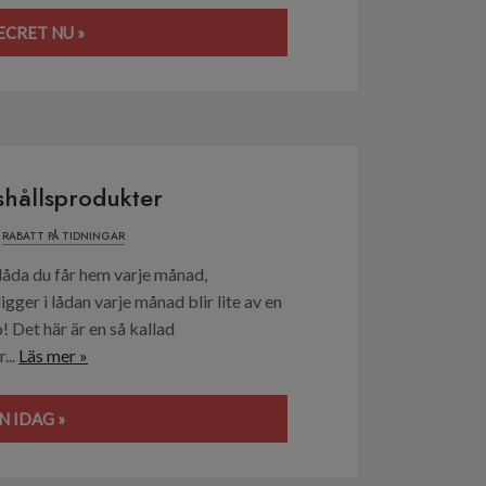
ECRET NU »
hållsprodukter
,
RABATT PÅ TIDNINGAR
 låda du får hem varje månad,
gger i lådan varje månad blir lite av en
 Det här är en så kallad
...
Läs mer »
 IDAG »