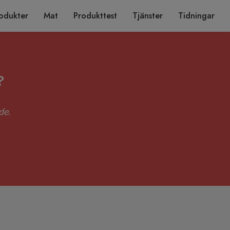
odukter
Mat
Produkttest
Tjänster
Tidningar
?
de
.