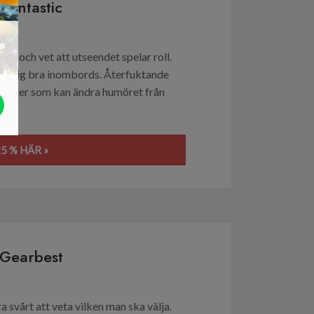
kfantastic
yttra och vet att utseendet spelar roll.
änna dig bra inombords. Återfuktande
odukter som kan ändra humöret från
 »
5 % HÄR »
 Gearbest
a svårt att veta vilken man ska välja.