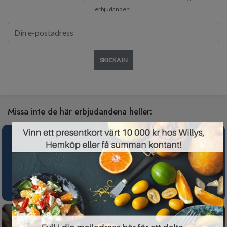
erbjudanden!
SKICKA IN
Missa inte de här erbjudandena heller:
×
Spotify Premium nu gratis i 3 månader för
nya kunder