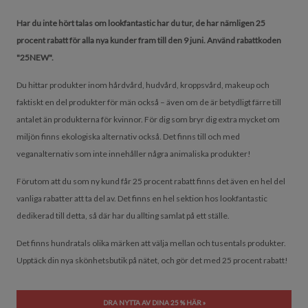
Har du inte hört talas om lookfantastic har du tur, de har nämligen 25
procent rabatt för alla nya kunder fram till den 9 juni. Använd rabattkoden
"25NEW".
Du hittar produkter inom hårdvård, hudvård, kroppsvård, makeup och
faktiskt en del produkter för män också – även om de är betydligt färre till
antalet än produkterna för kvinnor. För dig som bryr dig extra mycket om
miljön finns ekologiska alternativ också. Det finns till och med
veganalternativ som inte innehåller några animaliska produkter!
Förutom att du som ny kund får 25 procent rabatt finns det även en hel del
vanliga rabatter att ta del av. Det finns en hel sektion hos lookfantastic
dedikerad till detta, så där har du allting samlat på ett ställe.
Det finns hundratals olika märken att välja mellan och tusentals produkter.
Upptäck din nya skönhetsbutik på nätet, och gör det med 25 procent rabatt!
DRA NYTTA AV DINA 25 % HÄR »