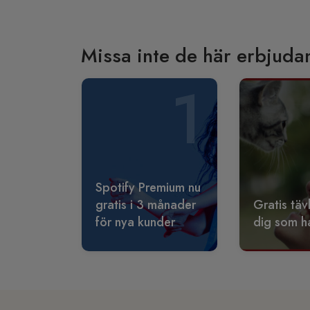
Missa inte de här erbjuda
1
Spotify Premium nu
gratis i 3 månader
Gratis täv
för nya kunder
dig som ha