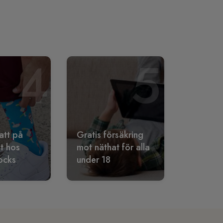
4
5
att på
Gratis försäkring
lt hos
mot näthat för alla
ocks
under 18