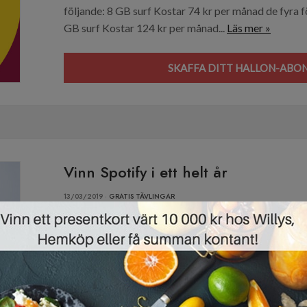
följande: 8 GB surf Kostar 74 kr per månad de fyra 
GB surf Kostar 124 kr per månad...
Läs mer »
SKAFFA DITT HALLON-ABO
Vinn Spotify i ett helt år
13/03/2019 ·
GRATIS TÄVLINGAR
I den här utlottningen kan du vinna musiktjänsten Spot
Home Speaker 500-högtalare. Vi ska direkt säga att 
den här tävlingen eller dess priser. Utlottningen påg
alla deltagare under tiden får reklam från utvalda s