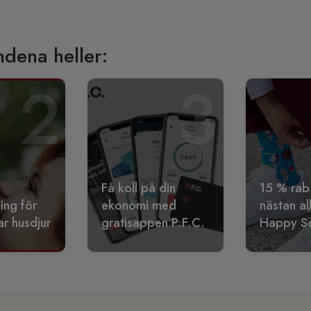
ndena heller:
2
3
Få koll på din
15 % rab
ling för
ekonomi med
nästan al
r husdjur
gratisappen P.F.C.
Happy S