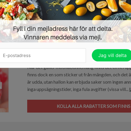
TÄVLA OM SPOTIFY EL
Massor av rabatter på Hallon-ab
19/03/2018 ·
RABATT PÅ TJÄNSTER
När det gäller mobilabonnemang finns det en hel upp
finns dock en som sticker ut från mängden, och det ä
är udda, utan hallon kan erbjuda saker som ingen an
inga uppsägningstider, inga fula avgifter (vissa vill...
KOLLA ALLA RABATTER SOM FINNS 