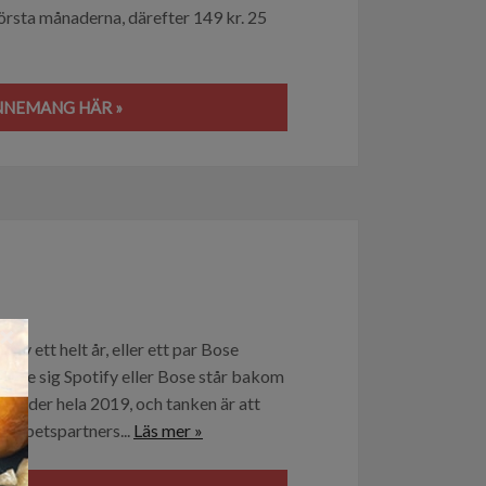
första månaderna, därefter 149 kr. 25
NNEMANG HÄR »
×
ify ett helt år, eller ett par Bose
vare sig Spotify eller Bose står bakom
år under hela 2019, och tanken är att
amarbetspartners...
Läs mer »