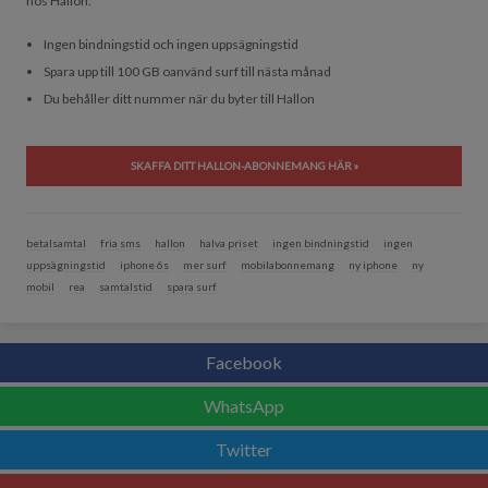
hos Hallon:
Ingen bindningstid och ingen uppsägningstid
Spara upp till 100 GB oanvänd surf till nästa månad
Du behåller ditt nummer när du byter till Hallon
SKAFFA DITT HALLON-ABONNEMANG HÄR »
betalsamtal
fria sms
hallon
halva priset
ingen bindningstid
ingen
uppsägningstid
iphone 6s
mer surf
mobilabonnemang
ny iphone
ny
mobil
rea
samtalstid
spara surf
Facebook
WhatsApp
Twitter