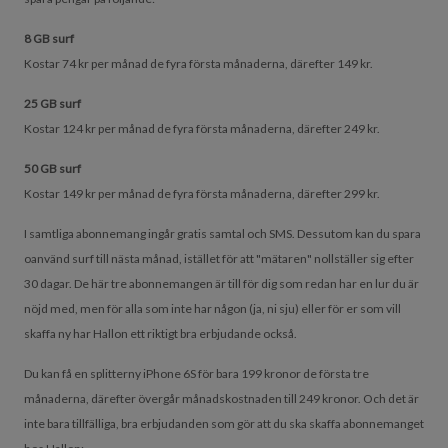
8 GB surf
Kostar 74 kr per månad de fyra första månaderna, därefter 149 kr.
25 GB surf
Kostar 124 kr per månad de fyra första månaderna, därefter 249 kr.
50 GB surf
Kostar 149 kr per månad de fyra första månaderna, därefter 299 kr.
I samtliga abonnemang ingår gratis samtal och SMS. Dessutom kan du spara
oanvänd surf till nästa månad, istället för att "mätaren" nollställer sig efter
30 dagar. De här tre abonnemangen är till för dig som redan har en lur du är
nöjd med, men för alla som inte har någon (ja, ni sju) eller för er som vill
skaffa ny har Hallon ett riktigt bra erbjudande också.
Du kan få en splitterny iPhone 6S för bara 199 kronor de första tre
månaderna, därefter övergår månadskostnaden till 249 kronor. Och det är
inte bara tillfälliga, bra erbjudanden som gör att du ska skaffa abonnemanget