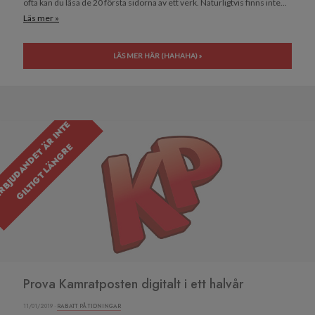
ofta kan du läsa de 20 första sidorna av ett verk. Naturligtvis finns inte...
Läs mer »
LÄS MER HÄR (HAHAHA) »
E
R
B
J
U
D
A
N
D
E
T
R
I
N
T
E
G
I
L
T
I
G
T
L
Ä
N
G
R
Ä
E
Prova Kamratposten digitalt i ett halvår
11/01/2019 ·
RABATT PÅ TIDNINGAR