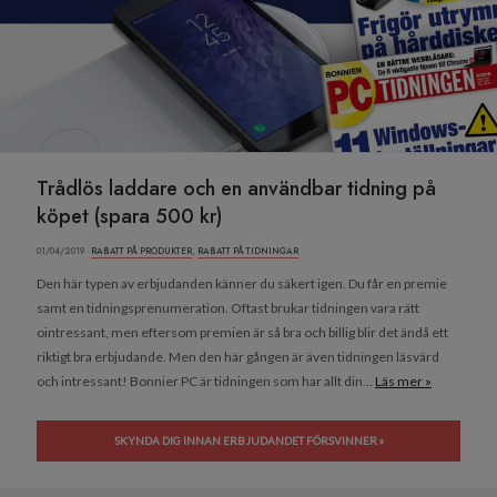
Trådlös laddare och en användbar tidning på
köpet (spara 500 kr)
01/04/2019 ·
RABATT PÅ PRODUKTER
,
RABATT PÅ TIDNINGAR
Den här typen av erbjudanden känner du säkert igen. Du får en premie
samt en tidningsprenumeration. Oftast brukar tidningen vara rätt
ointressant, men eftersom premien är så bra och billig blir det ändå ett
riktigt bra erbjudande. Men den här gången är även tidningen läsvärd
och intressant! Bonnier PC är tidningen som har allt din...
Läs mer »
SKYNDA DIG INNAN ERBJUDANDET FÖRSVINNER »