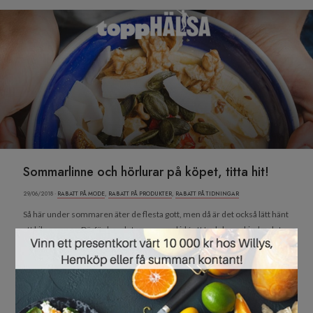
Sommarlinne och hörlurar på köpet, titta hit!
29/06/2018 ·
RABATT PÅ MODE
,
RABATT PÅ PRODUKTER
,
RABATT PÅ TIDNINGAR
Så här under sommaren äter de flesta gott, men då är det också lätt hänt
att kilona rusar. Därför kan det vara en god idé att ta del av erbjudandet
×
som vi presenterar idag: ett par in ear-hörlurar plus ett somrigt linne –
och tidningen Topphälsa som är själva basprodukten! Så här ser
erbjudandet ut...
Läs mer »