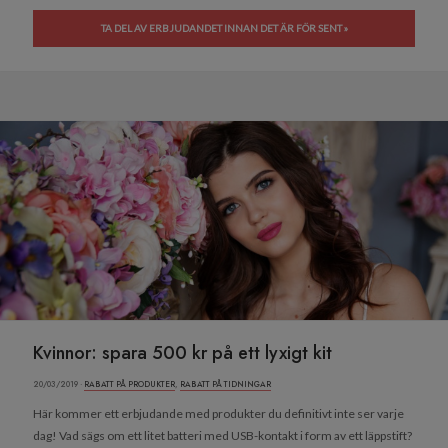
TA DEL AV ERBJUDANDET INNAN DET ÄR FÖR SENT »
Kvinnor: spara 500 kr på ett lyxigt kit
20/03/2019 ·
RABATT PÅ PRODUKTER
,
RABATT PÅ TIDNINGAR
Här kommer ett erbjudande med produkter du definitivt inte ser varje
dag! Vad sägs om ett litet batteri med USB-kontakt i form av ett läppstift?