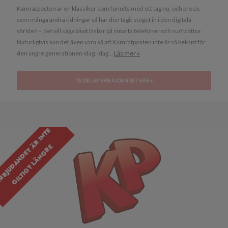
Kamratposten är en klassiker som funnits med ett tag nu, och precis
som många andra tidningar så har den tagit steget in i den digitala
världen – det vill säga blivit läsbar på smarta telefoner och surfplattor.
Naturligtvis kan det även vara så att Kamratposten inte är så bekant för
den yngre generationen idag. Idag...
Läs mer »
TA DEL AV ERBJUDANDET HÄR »
E
R
B
J
U
D
A
N
D
E
T
R
I
N
T
E
G
I
L
T
I
G
T
L
Ä
N
G
R
Ä
E