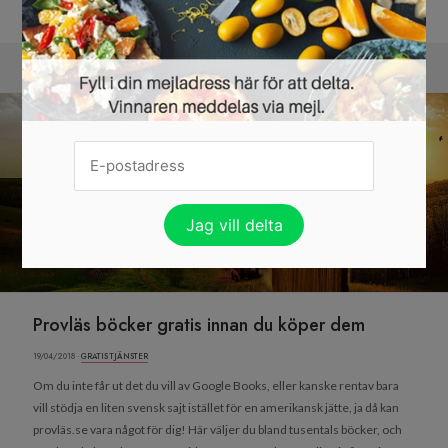
KOM I FORM MED RABATT »
Provläs böcker gratis innan du köper dem
19/04/2018 ·
GRATIS TJÄNSTER
Om du inte får ut det du vill av Google Books, eller kanske rentav bara
vill stödja en liten svensk sajt istället för en amerikansk jätte, ja då kan
provläs.se vara något för dig! Här väljer du bland tusentals böcker, och