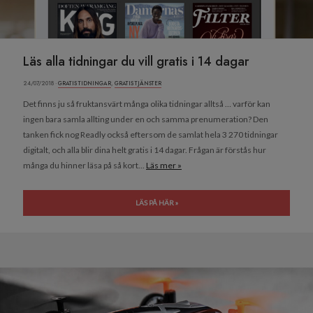
Läs alla tidningar du vill gratis i 14 dagar
24/07/2018 ·
GRATIS TIDNINGAR
,
GRATIS TJÄNSTER
Det finns ju så fruktansvärt många olika tidningar alltså … varför kan
ingen bara samla allting under en och samma prenumeration? Den
tanken fick nog Readly också eftersom de samlat hela 3 270 tidningar
digitalt, och alla blir dina helt gratis i 14 dagar. Frågan är förstås hur
många du hinner läsa på så kort...
Läs mer »
LÄS PÅ HÄR »