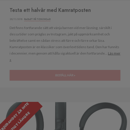
Testa ett halvår med Kamratposten
28/11/2018 ·
RABATT PÅ TIDNINGAR
Det finns fortfarande sätt att vänja barnen vid mer läsning, särskilt i
dessa tider som präglas av Instagram, jakt på uppmärksamhet och
bekräftelse samt en sådan stress att färre och färre orkar läsa.
Kamratposten är en klassiker som överlevt tidens tand. Den har funnits
i decennier, men genom att hålla sig aktuell är den fortfarande...
Läs mer
»
BESTÄLL HÄR »
E
R
B
J
U
D
A
N
D
E
T
R
I
N
T
E
G
I
L
T
I
G
T
L
Ä
N
G
R
Ä
E