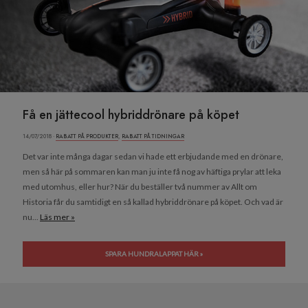
Få en jättecool hybriddrönare på köpet
14/07/2018 ·
RABATT PÅ PRODUKTER
,
RABATT PÅ TIDNINGAR
Det var inte många dagar sedan vi hade ett erbjudande med en drönare,
men så här på sommaren kan man ju inte få nog av häftiga prylar att leka
med utomhus, eller hur? När du beställer två nummer av Allt om
Historia får du samtidigt en så kallad hybriddrönare på köpet. Och vad är
nu...
Läs mer »
SPARA HUNDRALAPPAT HÄR »