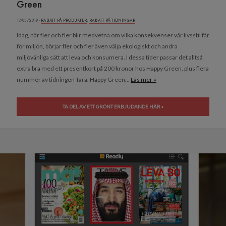
Green
17/03/2019 ·
RABATT PÅ PRODUKTER
,
RABATT PÅ TIDNINGAR
Idag, när fler och fler blir medvetna om vilka konsekvenser vår livsstil får
för miljön, börjar fler och fler även välja ekologiskt och andra
miljövänliga sätt att leva och konsumera. I dessa tider passar det alltså
extra bra med ett presentkort på 200 kronor hos Happy Green, plus flera
nummer av tidningen Tara. Happy Green...
Läs mer »
TA DEL AV ETT GRÖNT ERBJUDANDE HÄR »