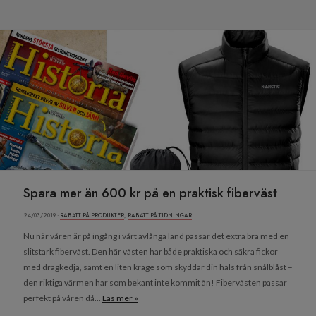
Spara mer än 600 kr på en praktisk fiberväst
24/03/2019 ·
RABATT PÅ PRODUKTER
,
RABATT PÅ TIDNINGAR
Nu när våren är på ingång i vårt avlånga land passar det extra bra med en
slitstark fiberväst. Den här västen har både praktiska och säkra fickor
med dragkedja, samt en liten krage som skyddar din hals från snålblåst –
den riktiga värmen har som bekant inte kommit än! Fibervästen passar
perfekt på våren då...
Läs mer »