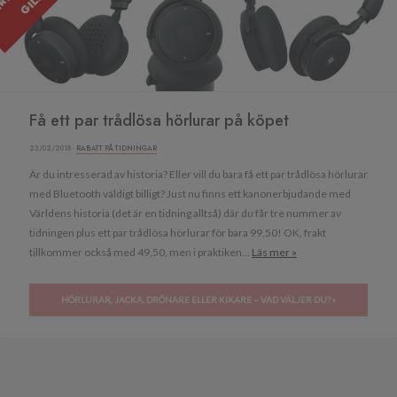
Få ett par trådlösa hörlurar på köpet
23/02/2018 ·
RABATT PÅ TIDNINGAR
Är du intresserad av historia? Eller vill du bara få ett par trådlösa hörlurar
med Bluetooth väldigt billigt? Just nu finns ett kanonerbjudande med
Världens historia (det är en tidning alltså) där du får tre nummer av
tidningen plus ett par trådlösa hörlurar för bara 99,50! OK, frakt
tillkommer också med 49,50, men i praktiken...
Läs mer »
HÖRLURAR, JACKA, DRÖNARE ELLER KIKARE – VAD VÄLJER DU? »