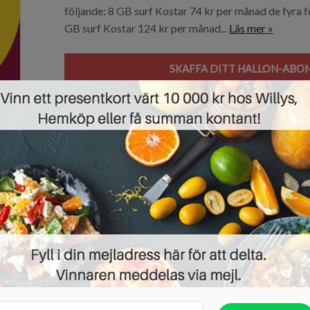
följande: 8 GB surf Kostar 74 kr per månad de fyra 
GB surf Kostar 124 kr per månad...
Läs mer »
SKAFFA DITT HALLON-ABO
Dubbla din första påfyllning för H
01/05/2019 ·
RABATT PÅ PRODUKTER
Halebop är den lilla uppstickaren som säljer kontan
förvånansvärt bra produkter och tjänster. De har all
eftersom den förra tog slut igår ska vi direkt prese
dig av Halebop tidigare, och alltså är en ny kund, kan 