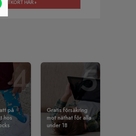
TANTKORT HÄR »
4
5
att på
Gratis försäkring
lt hos
mot näthat för alla
ocks
under 18