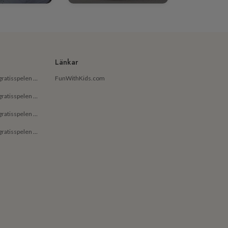
Länkar
De bästa gratisapparna och gratisspelen på Android för små barn
FunWithKids.com
De bästa gratisapparna och gratisspelen på Android för barn
De bästa gratisapparna och gratisspelen på iPhone för små barn
De bästa gratisapparna och gratisspelen på iPhone för barn