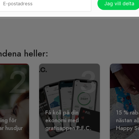
SKAFFA DITT HALEBOP KON
ndena heller:
2
3
Få koll på din
15 % rab
ling för
ekonomi med
nästan al
r husdjur
gratisappen P.F.C.
Happy S