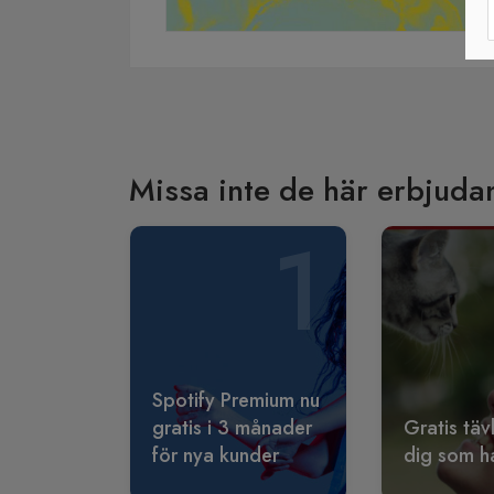
Missa inte de här erbjuda
1
Spotify Premium nu
gratis i 3 månader
Gratis täv
för nya kunder
dig som ha