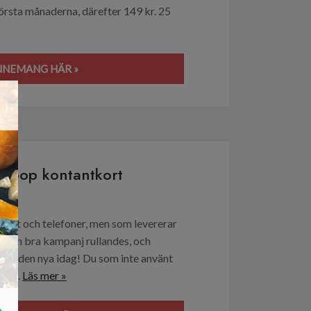
första månaderna, därefter 149 kr. 25
NNEMANG HÄR »
×
alebop kontantkort
tkort och telefoner, men som levererar
tid en bra kampanj rullandes, och
ntera den nya idag! Du som inte använt
nu...
Läs mer »