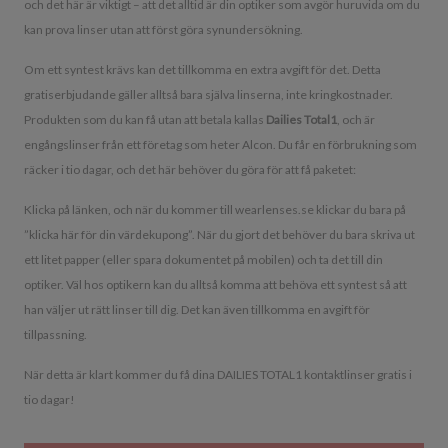
och det här är viktigt – att det alltid är din optiker som avgör huruvida om du
kan prova linser utan att först göra synundersökning.
Om ett syntest krävs kan det tillkomma en extra avgift för det. Detta
gratiserbjudande gäller alltså bara själva linserna, inte kringkostnader.
Produkten som du kan få utan att betala kallas
Dailies Total1
, och är
engångslinser från ett företag som heter Alcon. Du får en förbrukning som
räcker i tio dagar, och det här behöver du göra för att få paketet:
Klicka på länken, och när du kommer till wearlenses.se klickar du bara på
”klicka här för din värdekupong”. När du gjort det behöver du bara skriva ut
ett litet papper (eller spara dokumentet på mobilen) och ta det till din
optiker. Väl hos optikern kan du alltså komma att behöva ett syntest så att
han väljer ut rätt linser till dig. Det kan även tillkomma en avgift för
tillpassning.
När detta är klart kommer du få dina DAILIES TOTAL1 kontaktlinser gratis i
tio dagar!