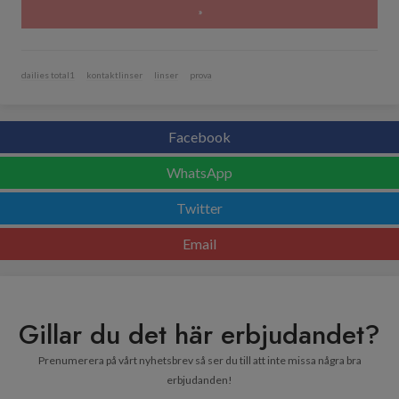
»
dailies total1
kontaktlinser
linser
prova
Facebook
WhatsApp
Twitter
Email
Gillar du det här erbjudandet?
Prenumerera på vårt nyhetsbrev så ser du till att inte missa några bra
erbjudanden!