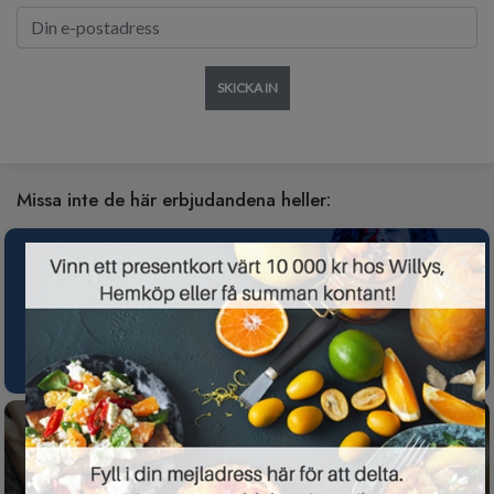
SKICKA IN
Missa inte de här erbjudandena heller:
×
Spotify Premium nu gratis i 3 månader för
nya kunder