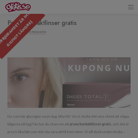
{
E
R
B
J
U
D
A
N
D
E
T
R
I
N
T
E
G
I
L
T
I
G
T
L
Ä
N
G
R
E
Prova kontaktlinser gratis
Ä
}
19/02/2017 ·
GRATIS PRODUKTER
Du som bär glasögon varje dag, titta hit! Visst skulle det vara skönt att slippa
bågarna ett tag? Nu har du chansen att
prova kontaktlinser gratis
, och det är
precis lika lätt som det ska vara att få hem dem. Vi vill dock understryka –