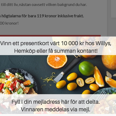
till ditt liv, nästan oavsett vilken bakgrund du har.
 högtalarna för bara 119 kronor inklusive frakt.
500 kronor!
0 KRONORS RABATT HÄR »
ng
illustrerad vetenskap
koppla av med musik
lång batteritid
läs digitalt
gtalare
veego högtalare
Twitter
Email
t här erbjudandet?