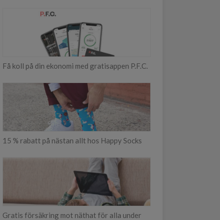
Få koll på din ekonomi med gratisappen P.F.C.
15 % rabatt på nästan allt hos Happy Socks
Gratis försäkring mot näthat för alla under