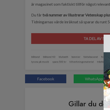
är magasinet som faktiskt tillför något relevant 
Du får
två nummer av Illustrerar Vetenskap plus
Tidningarnas värde inräknat så sparar du runt 
TA DEL AV 50
blåtand
blåtand 4.0
blutooth
bonnier
faktabaserat
forskni
lyssna på musik
spara 500 kr
tillverkningsmaterial
trådlösa hö
Facebook
WhatsApp
Gillar du de