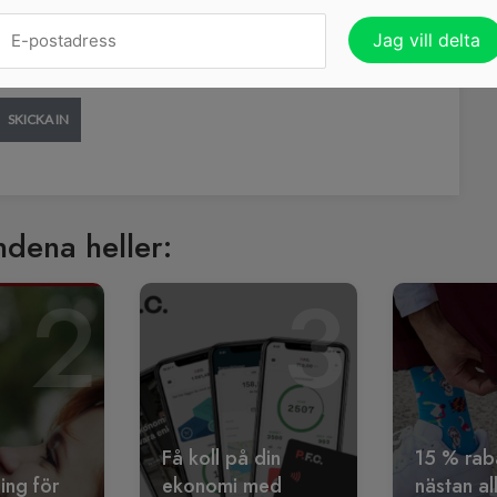
r du till att inte missa några bra erbjudanden!
SKICKA IN
ndena heller:
2
3
Få koll på din
15 % rab
ling för
ekonomi med
nästan al