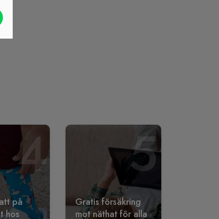
4
5
att på
Gratis försäkring
lt hos
mot näthat för alla