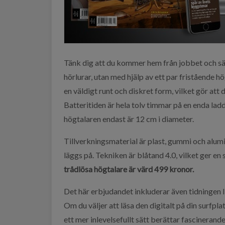
Tänk dig att du kommer hem från jobbet och sätt
hörlurar, utan med hjälp av ett par fristående h
en väldigt runt och diskret form, vilket gör att d
Batteritiden är hela tolv timmar på en enda lad
högtalaren endast är 12 cm i diameter.
Tillverkningsmaterial är plast, gummi och alum
läggs på. Tekniken är blåtand 4.0, vilket ger en 
trådlösa högtalare är värd 499 kronor.
Det här erbjudandet inkluderar även tidningen 
Om du väljer att läsa den digitalt på din surfpl
ett mer inlevelsefullt sätt berättar fascineran