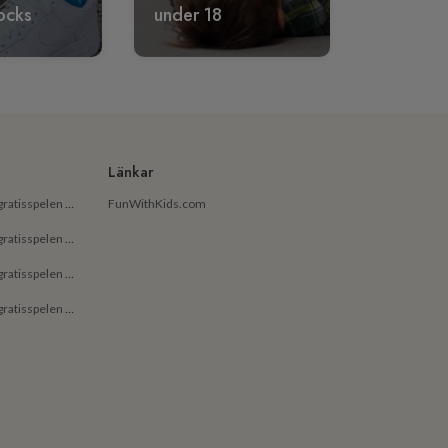
ocks
under 18
Länkar
De bästa gratisapparna och gratisspelen på Android för små barn
FunWithKids.com
De bästa gratisapparna och gratisspelen på Android för barn
De bästa gratisapparna och gratisspelen på iPhone för små barn
De bästa gratisapparna och gratisspelen på iPhone för barn