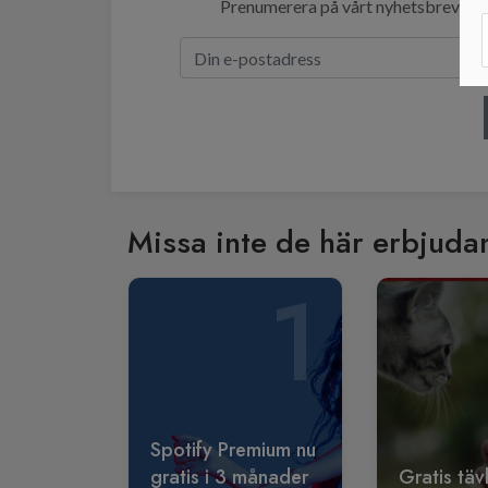
Prenumerera på vårt nyhetsbrev så se
Missa inte de här erbjuda
1
Spotify Premium nu
gratis i 3 månader
Gratis täv