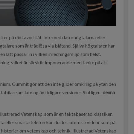
er på din favoritlåt. Inte med datorhögtalarna eller
ögtalare som är trådlösa via blåtand. Själva högtalaren har
en lätt passar in i vilken inredningsmiljö som helst.
dning, vilket är särskilt imponerande med tanke på att
inium. Gummit gör att den inte glider omkring på ytan den
stabilare anslutning än tidigare versioner. Slutligen:
denna
Illustrerad Vetenskap, som är en faktabaserad klassiker.
atta eller smarta telefon kan du dessutom se videor som på
de historier om vetenskap och teknik. Illustrerad Vetenskap