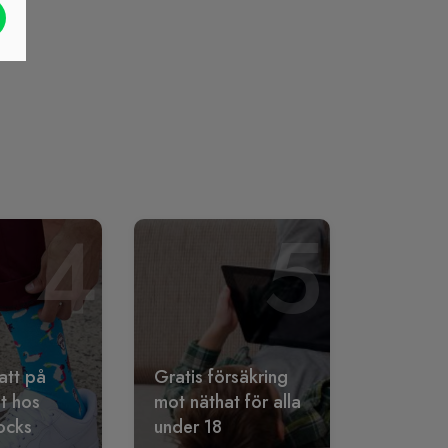
4
5
att på
Gratis försäkring
lt hos
mot näthat för alla
ocks
under 18