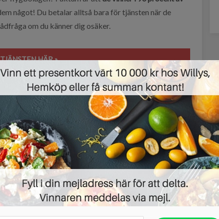
dem något! Du betalar alltså bara för tjänsten när de
 rådfråga om du känner dig osäker.
 TJÄNSTEN HÄR »
llt flyg
kompensation
mitt flyg är försenat
norwegian
ryanair
sas
Twitter
Email
t här erbjudandet?
r du till att inte missa några bra erbjudanden!