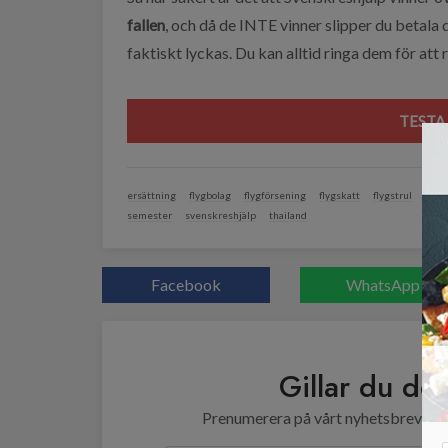
fallen
, och då de INTE vinner slipper du betala 
faktiskt lyckas. Du kan alltid ringa dem för att
TESTA
ersättning
flygbolag
flygförsening
flygskatt
flygstrul
instä
semester
svenskreshjälp
thailand
Facebook
WhatsApp
Gillar du de
Prenumerera på vårt nyhetsbrev så se