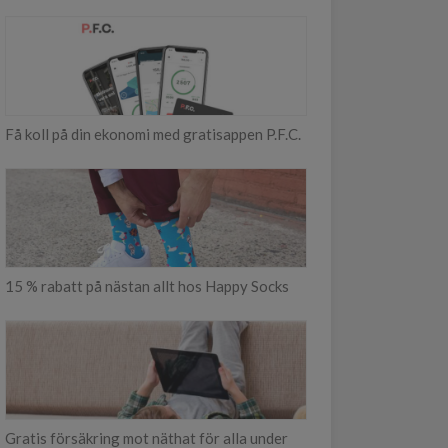
Få koll på din ekonomi med gratisappen P.F.C.
15 % rabatt på nästan allt hos Happy Socks
Gratis försäkring mot näthat för alla under