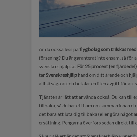
Är du också less på
flygbolag som trilskas med
försening? Du är garanterat inte ensam, så för a
svenskreshjälp.se.
För 25 procent (en fjärdedel
tar
Svenskreshjälp
hand om ditt ärende och hjäl
alltså säga att du betalar en liten avgift för att
Tjänsten är lätt att använda också. Du kan till 
tillbaka, så du har ett hum om summan innan du 
det bara att luta dig tillbaka (eller göra något a
ersättning. Pengarna överförs sedan direkt till 
Så hur säkert är det att Svenskreshjälp vinner 