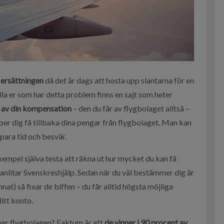
 ersättningen
då det är dags att hosta upp slantarna för en
lla er som har detta problem finns en sajt som heter
) av din kompensation
– den du får av flygbolaget alltså –
per dig få tillbaka dina pengar från flygbolaget. Man kan
 spara tid och besvär.
exempel själva testa att räkna ut hur mycket du kan få
anlitar Svenskreshjälp. Sedan när du väl bestämmer dig är
nnat) så fixar de biffen – du får alltid högsta möjliga
ditt konto.
över flygbolagen? Faktum är att
de vinner i 90 procent av