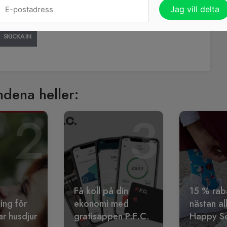
SKICKA IN
ndena heller:
2
3
Få koll på din
15 % rab
ling för
ekonomi med
nästan al
r husdjur
gratisappen P.F.C.
Happy S