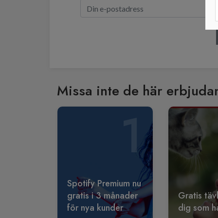
Missa inte de här erbjuda
1
Spotify Premium nu
gratis i 3 månader
Gratis täv
för nya kunder
dig som ha