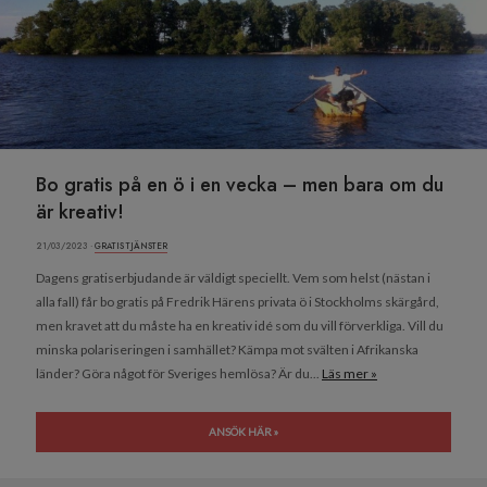
Bo gratis på en ö i en vecka – men bara om du
är kreativ!
21/03/2023 ·
GRATIS TJÄNSTER
Dagens gratiserbjudande är väldigt speciellt. Vem som helst (nästan i
alla fall) får bo gratis på Fredrik Härens privata ö i Stockholms skärgård,
men kravet att du måste ha en kreativ idé som du vill förverkliga. Vill du
minska polariseringen i samhället? Kämpa mot svälten i Afrikanska
länder? Göra något för Sveriges hemlösa? Är du...
Läs mer »
ANSÖK HÄR »