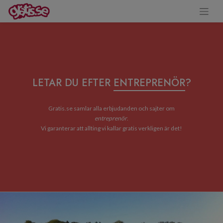
LETAR DU EFTER
ENTREPRENÖR
?
Gratis.se samlar alla erbjudanden och sajter om
entreprenör
.
Vi garanterar att allting vi kallar gratis verkligen är det!