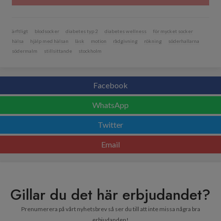
ärftligt
blodsocker
diabetes typ 2
diabetes wellness
för mycket socker
hälsa
hjälp med hälsan
läsk
motion
rådgivning
rökning
söderhallarna
södermalm
stillsittande
stockholm
Facebook
WhatsApp
Twitter
Email
Gillar du det här erbjudandet?
Prenumerera på vårt nyhetsbrev så ser du till att inte missa några bra
erbjudanden!