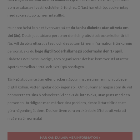
som orsakas av livsstil och/eller ärftlighet. Oftast har ett högt sockerintag
med saken att göra, men inte alltid.
Hur som helst kan det även vara så att
du kan ha diabetes utan att veta om
det (än).
Det är just sådana personer den här gratis blodsockerkollen är till
för. Vill du göra ett gratis test, och dessutom få mer information från kunnig
personal, ska du
bege dig till Söderhallarna på Södermalm den 17 april.
Diabetes Wellness Sverige, som organiserar det här, kommer stå utanför
Apoteket mellan 11:00 och 16:00 på onsdagen.
Tänk på att du inte äter eller dricker något minst en timme innan du beger
dig till kollen. Vatten spelar dock ingen roll. Om du känner någon som du vet
behöver testa sina blodsockernivåer ska du inte tveka, utan prata med den
personen. Ju tidigare man märker sina problem, desto lättare blir det att
göra någonting åt dem. Det kan även vara en skön bekräftelse att veta att
nivåerna är normala!
HÄR KAN DU LÄSA MER INFORMATION »