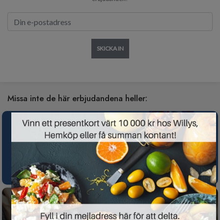
SKICKA IN
Missa inte de här erbjudandena heller:
×
Spotify Premium nu gratis i 3 månader för
nya kunder