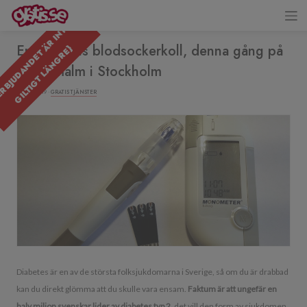
{
E
R
B
J
U
D
A
N
D
E
T
R
I
N
T
E
G
I
L
T
I
G
T
L
Ä
N
G
R
E
En till gratis blodsockerkoll, denna gång på
Ä
}
Södermalm i Stockholm
13/04/2019 ·
GRATIS TJÄNSTER
Diabetes är en av de största folksjukdomarna i Sverige, så om du är drabbad
kan du direkt glömma att du skulle vara ensam.
Faktum är att ungefär en
halv miljon svenskar lider av diabetes typ 2
, det vill den form av sjukdomen