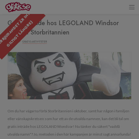
{
E
R
B
J
U
D
A
N
D
E
T
R
I
N
T
E
G
I
L
T
I
G
T
L
Ä
N
G
R
E
Gratis inträde hos LEGOLAND Windsor
Ä
}
Resort i Storbritannien
06/10/2017 ·
GRATIS AKTIVITETER
Om du har vägarna förbi Storbritannien i oktober, samt har någon i familjen
eller vänskapskretsen som har ett av de utvalda namnen, kan det bli tal om
gratis inträde hos LEGOLAND Wondsor! Nu tänker du säkert "vaddå
utvalda namn"? Jo, metoden i den här kampanjen är minst sagt annorlunda!