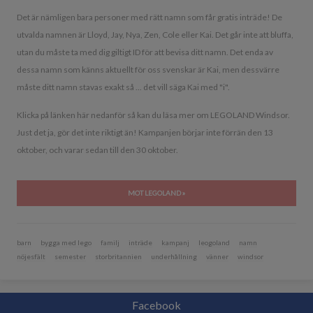
Det är nämligen bara personer med rätt namn som får gratis inträde! De
utvalda namnen är Lloyd, Jay, Nya, Zen, Cole eller Kai. Det går inte att bluffa,
utan du måste ta med dig giltigt ID för att bevisa ditt namn. Det enda av
dessa namn som känns aktuellt för oss svenskar är Kai, men dessvärre
måste ditt namn stavas exakt så ... det vill säga Kai med "i".
Klicka på länken här nedanför så kan du läsa mer om LEGOLAND Windsor.
Just det ja, gör det inte riktigt än! Kampanjen börjar inte förrän den 13
oktober, och varar sedan till den 30 oktober.
MOT LEGOLAND »
barn
bygga med lego
familj
inträde
kampanj
leogoland
namn
nöjesfält
semester
storbritannien
underhållning
vänner
windsor
Facebook