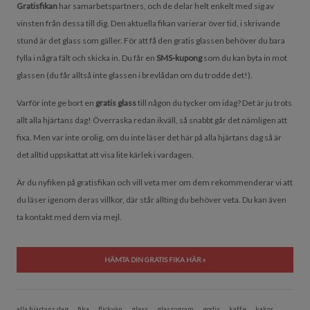
Gratisfikan
har samarbetspartners, och de delar helt enkelt med sig av
vinsten från dessa till dig. Den aktuella fikan varierar över tid, i skrivande
stund är det glass som gäller. För att få den gratis glassen behöver du bara
fylla i några fält och skicka in. Du får en
SMS-kupong
som du kan byta in mot
glassen (du får alltså inte glassen i brevlådan om du trodde det!).
Varför inte ge bort en
gratis glass
till någon du tycker om idag? Det är ju trots
allt alla hjärtans dag! Överraska redan ikväll, så snabbt går det nämligen att
fixa. Men var inte orolig, om du inte läser det här på alla hjärtans dag så är
det alltid uppskattat att visa lite kärlek i vardagen.
Är du nyfiken på gratisfikan och vill veta mer om dem rekommenderar vi att
du läser igenom deras villkor, där står allting du behöver veta. Du kan även
ta kontakt med dem via mejl.
HÄMTA DIN GRATIS FIKA HÄR »
alla hjärtans dag
fika
flickvän
glass
glassogram
godis
kaffe
kakor