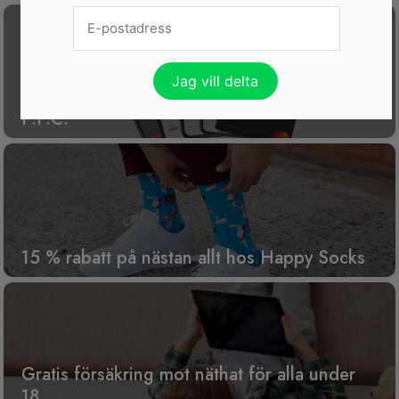
Få koll på din ekonomi med gratisappen
P.F.C.
15 % rabatt på nästan allt hos Happy Socks
Gratis försäkring mot näthat för alla under
18