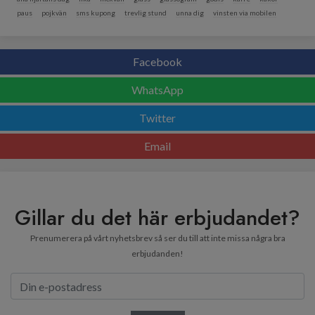
paus
pojkvän
sms kupong
trevlig stund
unna dig
vinsten via mobilen
Facebook
WhatsApp
Twitter
Email
Gillar du det här erbjudandet?
Prenumerera på vårt nyhetsbrev så ser du till att inte missa några bra
erbjudanden!